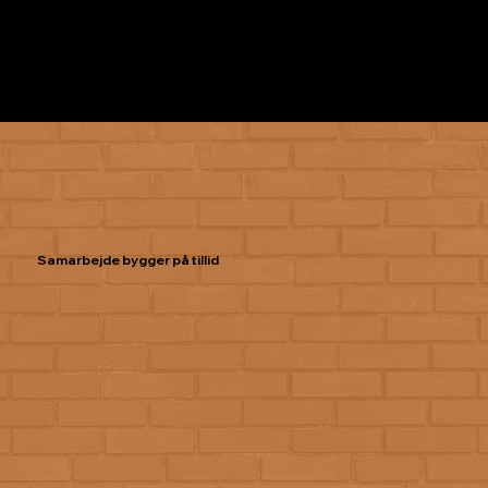
Samarbejde bygger på tillid